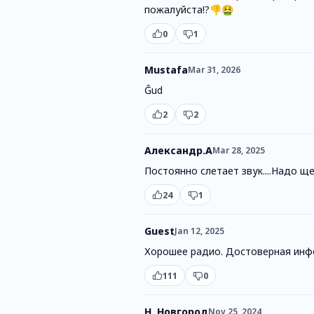
пожалуйста!?👎🤮
0
1
Mustafa
Mar 31, 2026
Ĝud
2
2
Александр.А
Mar 28, 2025
Постоянно слетает звук....Надо щ
24
1
Guest
Jan 12, 2025
Хорошее радио. Достоверная инф
111
0
Н. Новгород
Nov 25, 2024