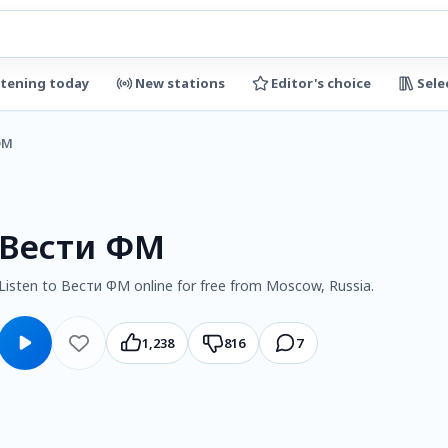
stening today
New stations
Editor's choice
Sele
ФМ
Вести ФМ
Listen to Вести ФМ online for free from Moscow, Russia.
1,238
816
7