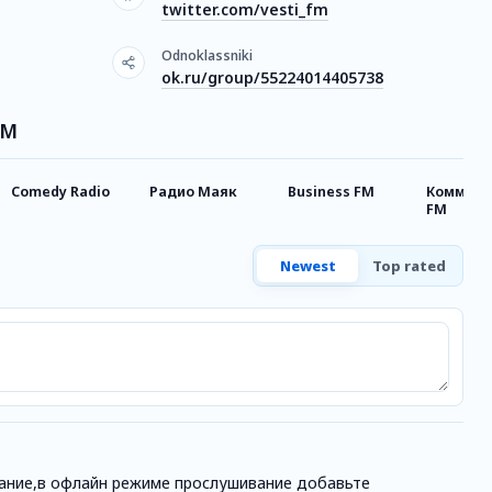
twitter.com/vesti_fm
Odnoklassniki
ok.ru/group/55224014405738
ФМ
Comedy Radio
Радио Маяк
Business FM
Коммерс
FM
Newest
Top rated
вание,в офлайн режиме прослушивание добавьте