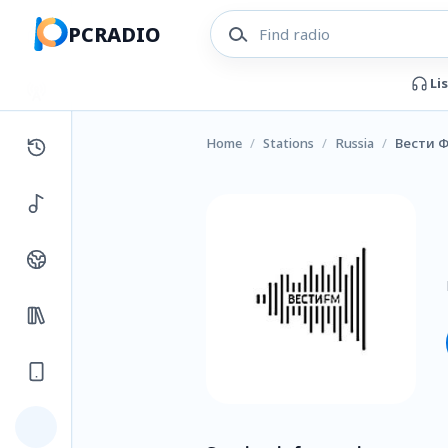
PCRADIO
Li
Home
/
Stations
/
Russia
/
Вести 