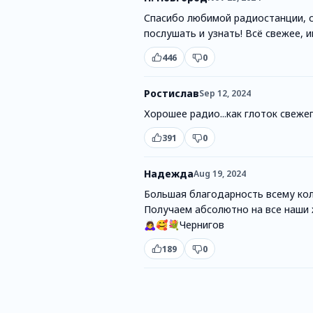
Спасибо любимой радиостанции, с
послушать и узнать! Всё свежее, и
446
0
Ростислав
Sep 12, 2024
Хорошее радио...как глоток свежег
391
0
Надежда
Aug 19, 2024
Большая благодарность всему кол
Получаем абсолютно на все наши 
🙇‍♀️🥰💐Чернигов
189
0