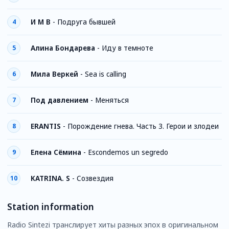
И М В
-
Подруга бывшей
4
Алина Бондарева
-
Иду в темноте
5
Мила Веркей
-
Sea is calling
6
Под давлением
-
Меняться
7
ERANTIS
-
Порождение гнева. Часть 3. Герои и злодеи
8
Елена Сёмина
-
Escondemos un segredo
9
KATRINA. S
-
Созвездия
10
Station information
Radio Sintezi транслирует хиты разных эпох в оригинальном