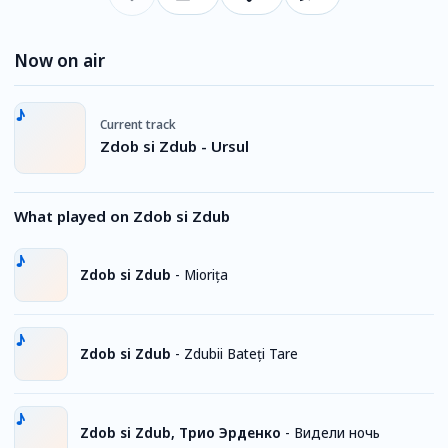
Now on air
Current track
Zdob si Zdub - Ursul
What played on Zdob si Zdub
Zdob si Zdub
-
Miorița
Zdob si Zdub
-
Zdubii Bateți Tare
Zdob si Zdub, Трио Эрденко
-
Видели ночь