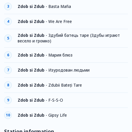
Zdob si Zdub
-
Basta Mafia
3
Zdob si Zdub
-
We Are Free
4
Zdob si Zdub
-
Здубий батець таре (Здубы играют
5
весело и громко)
Zdob si Zdub
-
Мария блюз
6
Zdob si Zdub
-
Изуродован людьми
7
Zdob si Zdub
-
Zdubii Bateți Tare
8
Zdob si Zdub
-
F-S-S-O
9
Zdob si Zdub
-
Gipsy Life
10
Station information