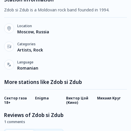
Zdob si Zdub is a Moldovan rock band founded in 1994.
Location
Moscow, Russia
Categories
Artists, Rock
Language
Romanian
More stations like Zdob si Zdub
Сектор газа
Enigma
Виктор Цой
Михаил Круг
К
18+
(Кино)
Reviews of Zdob si Zdub
1 comments