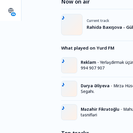
Now on air
EN
Current track
Rahidə Baxışova - Gül
What played on Yurd FM
Reklam
-
Yerləşdirmək üçü
994 907 907
Dərya Əliyeva
-
Mirzə Hüs
Segahı.
Məzahir Fikrətoğlu
-
Mahu
təsnifləri