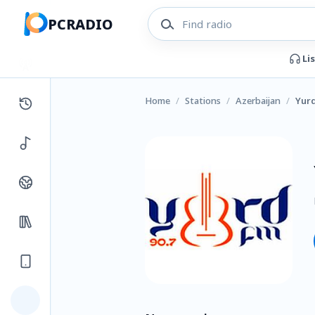
PCRADIO
Li
Home
/
Stations
/
Azerbaijan
/
Yur