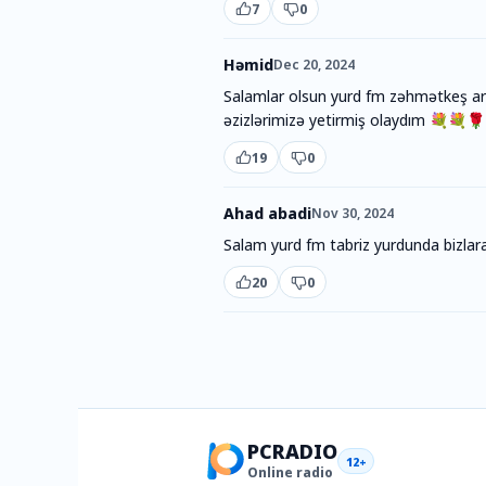
7
0
Həmid
Dec 20, 2024
Salamlar olsun yurd fm zəhmətkeş ark
əzizlərimizə yetirmiş olaydım 💐💐
19
0
Ahad abadi
Nov 30, 2024
Salam yurd fm tabriz yurdunda bizlara
20
0
PCRADIO
12+
Online radio