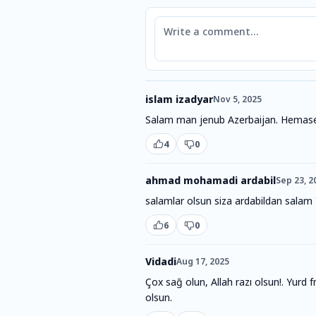
Comment
islam izadyar
Nov 5, 2025
Salam man jenub Azerbaijan. Hemase
4
0
ahmad mohamadi ardabil
Sep 23, 2
salamlar olsun siza ardabildan sala
6
0
Vidadi
Aug 17, 2025
Çox sağ olun, Allah razı olsun!. Yurd 
olsun.