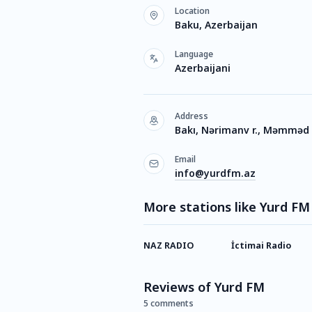
Location
Baku, Azerbaijan
Language
Azerbaijani
Address
Bakı, Nərimanv r., Məmməd A
Email
info@yurdfm.az
More stations like Yurd FM
NAZ RADIO
İctimai Radio
Reviews of Yurd FM
5 comments