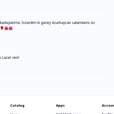
adaşlarima. İstəirdim ki güney Azərbaycan salamlarını siz
🌹🌹🌺🌺
 Lazat verir
Catalog
Apps
Accou