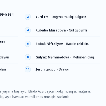
+994) 994
Yurd FM
-
Doğma musiqi dalğası!.
2
Rübabə Muradova
-
Gül qədəmli
4
arın
Babək Niftəliyev
-
Baxdın çəkildin.
6
dayan
Gülyaz Məmmədova
-
Mehriban olaq.
8
lsin
Şeron qrupu
-
Dilavər
10
a yayıma başlayıb. Efirdə Azərbaycan xalq musiqisi, muğam,
i, aşıq havaları və milli rəqs musiqisi səslənir.