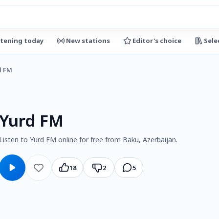
stening today
New stations
Editor's choice
Sele
d FM
Yurd FM
Listen to Yurd FM online for free from Baku, Azerbaijan.
18
2
5