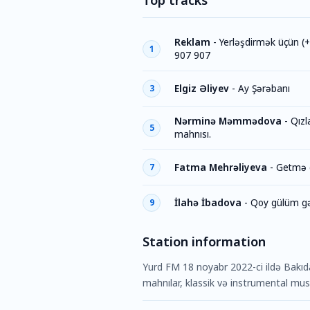
Top tracks
Reklam
-
Yerləşdirmək üçün (
1
907 907
Elgiz Əliyev
-
Ay Şərəbanı
3
Nərminə Məmmədova
-
Qızl
5
mahnısı.
Fatma Mehrəliyeva
-
Getmə 
7
İlahə İbadova
-
Qoy gülüm gə
9
Station information
Yurd FM 18 noyabr 2022-ci ildə Bakıd
mahnılar, klassik və instrumental musiq