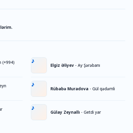
lərim.
n (+994)
Elgiz Əliyev
-
Ay Şərəbanı
eyn
Rübabə Muradova
-
Gül qədəmli
r
Gülay Zeynallı
-
Getdi yar