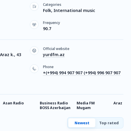
Categories
Folk, International music
Frequency
90.7
Official website
raz k., 43
yurdfm.az
Phone
+(+994) 994 907 907 (+994) 996 907 907
Asan Radio
Business Radio
Media FM
Araz FM 1
BOSS Azerbaijan
Mugam
Newest
Top rated