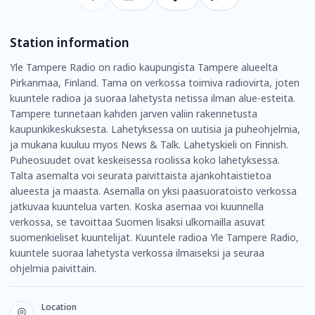
Station information
Yle Tampere Radio on radio kaupungista Tampere alueelta
Pirkanmaa, Finland. Tama on verkossa toimiva radiovirta, joten
kuuntele radioa ja suoraa lahetysta netissa ilman alue-esteita.
Tampere tunnetaan kahden jarven valiin rakennetusta
kaupunkikeskuksesta. Lahetyksessa on uutisia ja puheohjelmia,
ja mukana kuuluu myos News & Talk. Lahetyskieli on Finnish.
Puheosuudet ovat keskeisessa roolissa koko lahetyksessa.
Talta asemalta voi seurata paivittaista ajankohtaistietoa
alueesta ja maasta. Asemalla on yksi paasuoratoisto verkossa
jatkuvaa kuuntelua varten. Koska asemaa voi kuunnella
verkossa, se tavoittaa Suomen lisaksi ulkomailla asuvat
suomenkieliset kuuntelijat. Kuuntele radioa Yle Tampere Radio,
kuuntele suoraa lahetysta verkossa ilmaiseksi ja seuraa
ohjelmia paivittain.
Location