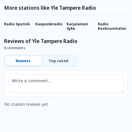
More stations like Yle Tampere Radio
Radio Sputnik
Kaupunkiradio
Karjalainen
Radio
Y
Syke
Keskisuomalaine
K
Reviews of Yle Tampere Radio
0 comments
Newest
Top rated
Comment
No station reviews yet.