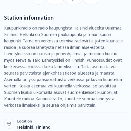
Station information
Kaupunkiradio on radio kaupungista Helsinki alueelta Uusimaa,
Finland. Helsinki on Suomen paakaupunki ja maan suurin
kaupunki. Tama on verkossa toimiva radiovirta, joten kuuntele
radioa ja suoraa lahetysta netissa ilman alue-esteita.
Lahetyksessa on uutisia ja puheohjelmia, ja mukana kuuluu
myos News & Talk. Lahetyskieli on Finnish. Puheosuudet ovat
keskeisessa roolissa koko lahetyksessa. Talta asemalta voi
seurata paivittaista ajankohtaistietoa alueesta ja maasta.
Asemalla on yksi paasuoratoisto verkossa jatkuvaa kuuntelua
varten. Koska asemaa voi kuunnella verkossa, se tavoittaa
Suomen lisaksi ulkomailla asuvat suomenkieliset kuuntelijat.
Kuuntele radioa Kaupunkiradio, kuuntele suoraa lahetysta
verkossa ilmaiseksi ja seuraa ohjelmia paivittain.
Location
Helsinki, Finland