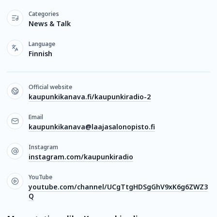
Categories
News & Talk
Language
Finnish
Official website
kaupunkikanava.fi/kaupunkiradio-2
Email
kaupunkikanava@laajasalonopisto.fi
Instagram
instagram.com/kaupunkiradio
YouTube
youtube.com/channel/UCgTtgHDSgGhV9xK6g6ZWZ3
Q