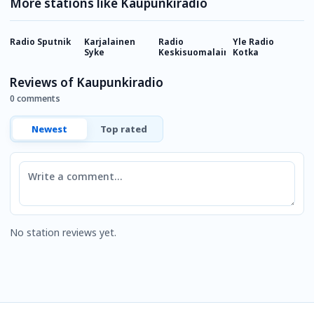
More stations like Kaupunkiradio
Radio Sputnik
Karjalainen
Radio
Yle Radio
R
Syke
Keskisuomalainen
Kotka
Reviews of Kaupunkiradio
0 comments
Newest
Top rated
Comment
No station reviews yet.