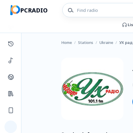
PCRADIO
Li
Home
/
Stations
/
Ukraine
/
УХ рад