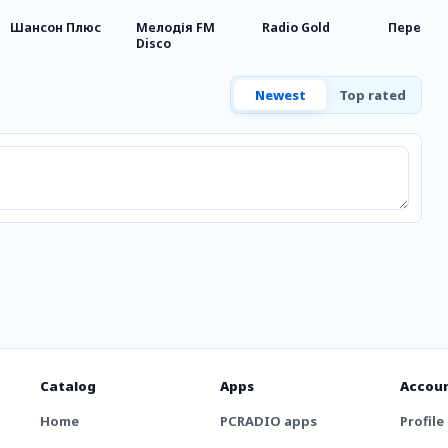
Шансон Плюс
Мелодія FM
Radio Gold
Перець 
Disco
Newest
Top rated
Catalog
Apps
Accou
Home
PCRADIO apps
Profile