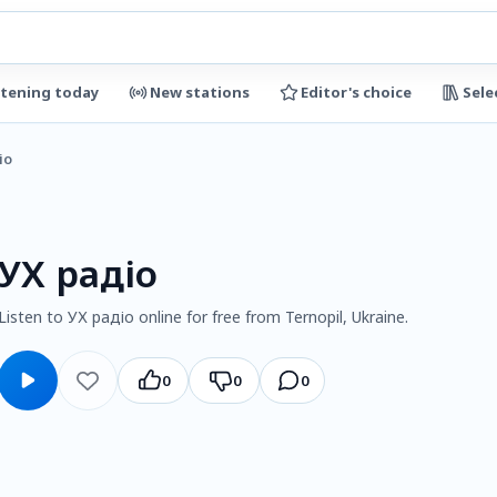
stening today
New stations
Editor's choice
Sele
іо
УХ радіо
Listen to УХ радіо online for free from Ternopil, Ukraine.
0
0
0