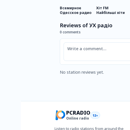
Всемирное
Хіт FM
Одесское радио
Найбільші хіти
Reviews of УХ радіо
0 comments
Comment
No station reviews yet.
PCRADIO
12+
Online radio
Listen to radio stations from around the