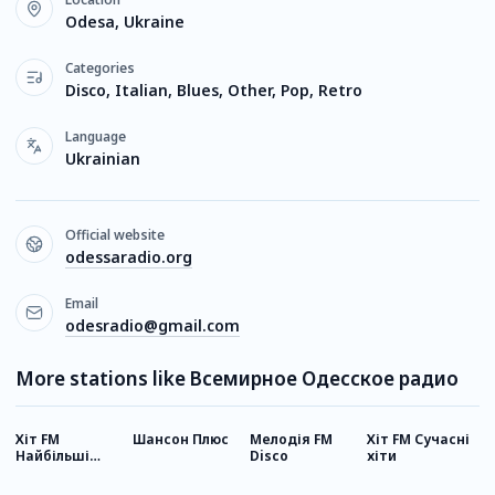
Odesa, Ukraine
Categories
Disco, Italian, Blues, Other, Pop, Retro
Language
Ukrainian
Official website
odessaradio.org
Email
odesradio@gmail.com
More stations like Всемирное Одесское радио
Хіт FM
Шансон Плюс
Мелодія FM
Хіт FM Сучасні
R
Найбільші
Disco
хіти
хіти