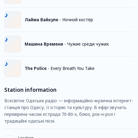
Лайма Вайкуле
-
Ночной костёр
Машина Времени
-
Чужие среди чужих
The Police
-
Every Breath You Take
Station information
Всесвітнє Одеське радіо — інформаційно-музична інтернет-
станція про Одесу, її історію та культуру. В ефірі звучать
перевірена часом естрада 70-80-х, блюз, рок-н-рол і
традиційні одеські пісні.
Location