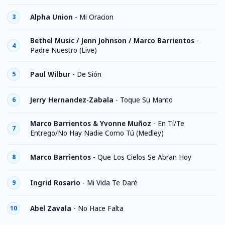
Alpha Union
-
Mi Oracion
3
Bethel Music / Jenn Johnson / Marco Barrientos
-
4
Padre Nuestro (Live)
Paul Wilbur
-
De Sión
5
Jerry Hernandez-Zabala
-
Toque Su Manto
6
Marco Barrientos & Yvonne Muñoz
-
En Tí/Te
7
Entrego/No Hay Nadie Como Tú (Medley)
Marco Barrientos
-
Que Los Cielos Se Abran Hoy
8
Ingrid Rosario
-
Mi Vida Te Daré
9
Abel Zavala
-
No Hace Falta
10