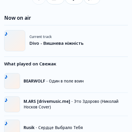
Now on air
Current track
Divo - Вишнева ніжність
What played on Свежак
BEARWOLF
-
Один в поле воин
M.ARS [drivemusic.me]
-
Это Здорово (Николай
Носков Cover)
Rusik
-
Сердце Выбрало Тебя