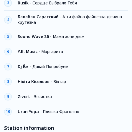
Rusik
-
Сердце Выбрало Тебя
3
Балабан Саратский
-
А ти файна файнезна дівчина
4
крутезна
Sound Wave 26
-
Мама хоче двіж
5
Y.K. Music
-
Маргарита
6
Dj Ёж
-
Давай Попробуем
7
Нікіта Кісельов
-
Вівтар
8
Zivert
-
Эгоистка
9
Uran Yopa
-
Пляшка Фраголіно
10
Station information