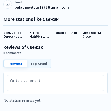
Email
balabanvityur1975@gmail.com
More stations like Свежак
Всемирное
Хіт FM
Шансон Плюс
Мелодія FM
R
Одесское
Найбільші
Disco
радио
хіти
Reviews of Свежак
0 comments
Newest
Top rated
Comment
No station reviews yet.