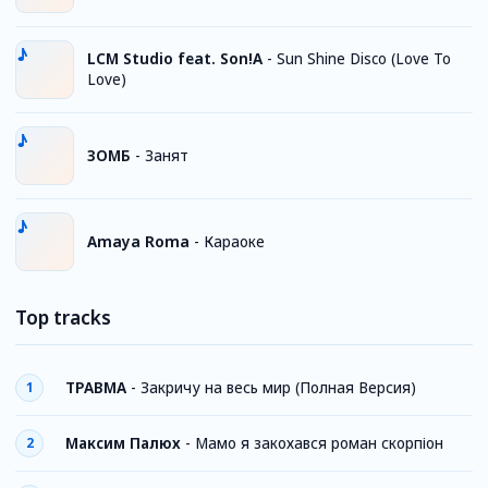
LCM Studio feat. Son!A
-
Sun Shine Disco (Love To
Love)
ЗОМБ
-
Занят
Amaya Roma
-
Караоке
Top tracks
ТРАВМА
-
Закричу на весь мир (Полная Версия)
1
Максим Палюх
-
Мамо я закохався роман скорпіон
2