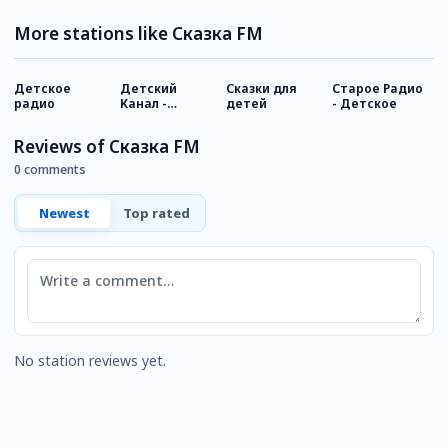
More stations like Сказка FM
Детское
Детский
Сказки для
Старое Радио
М
радио
Канал -
детей
- Детское
Русское Радио
Reviews of Сказка FM
0 comments
Newest
Top rated
Comment
No station reviews yet.