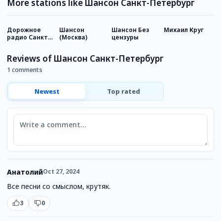
More stations like Шансон Санкт-Петербург
Дорожное
Шансон
Шансон Без
Михаил Круг
М
радио Санкт-
(Москва)
цензуры
Петербург
Reviews of Шансон Санкт-Петербург
1 comments
Newest
Top rated
Comment
Анатолий
Oct 27, 2024
Все песни со смыслом, крутяк.
3
0