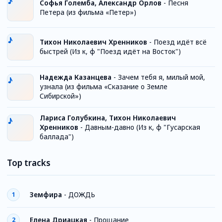
Софья Големба, Александр Орлов
-
Песня
Петера (из фильма «Петер»)
Тихон Николаевич Хренников
-
Поезд идёт всё
быстрей (Из к, ф "Поезд идёт на Восток")
Надежда Казанцева
-
Зачем тебя я, милый мой,
узнала (из фильма «Сказание о Земле
Сибирской»)
Лариса Голубкина, Тихон Николаевич
Хренников
-
Давным-давно (Из к, ф "Гусарская
баллада")
Top tracks
Земфира
-
ДОЖДЬ
1
Елена Дриацкая
-
Прощание
2