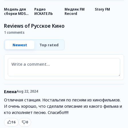
Модель для
Радио
Медляк FM
Story FM
Р
сборки MDS
ИСКАТЕЛЬ
Record
Р
станция
Reviews of Русское Кино
1 comments
Newest
Top rated
Comment
Елена
Aug 22, 2024
Отличная станция. Ностальгия по песням из кинофильмов.
И очень хорошо, что сделали описание из какого фильма и
кто исполняет песню. Спасибо!!!!!
16
0