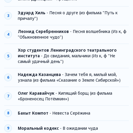
Эдуард Хиль
-
Песня о друге (из фильма "Путь к
3
причалу")
Леонид Серебренников
-
Песня волшебника (Из к, ф
4
"Обыкновенное чудо")
Хор студентов Ленинградского театрального
института
-
До свидания, мальчики (Из к, ф "Не
5
самый удачный день")
Надежда Казанцева
-
Зачем тебя я, милый мой,
6
узнала (из фильма «Сказание о Земле Сибирской»)
Олег Каравайчук
-
Кипящий борщ (из фильма
7
«Броненосец Потёмкин»)
Бахыт Компот
-
Невеста Серёжина
8
Моральный кодекс
-
В ожидании чуда
9