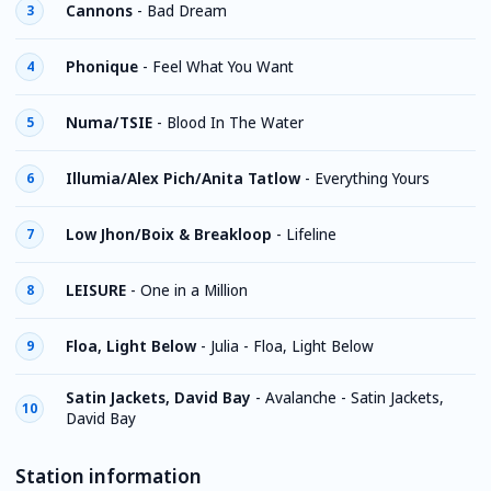
Cannons
-
Bad Dream
3
Phonique
-
Feel What You Want
4
Numa/TSIE
-
Blood In The Water
5
Illumia/Alex Pich/Anita Tatlow
-
Everything Yours
6
Low Jhon/Boix & Breakloop
-
Lifeline
7
LEISURE
-
One in a Million
8
Floa, Light Below
-
Julia - Floa, Light Below
9
Satin Jackets, David Bay
-
Avalanche - Satin Jackets,
10
David Bay
Station information