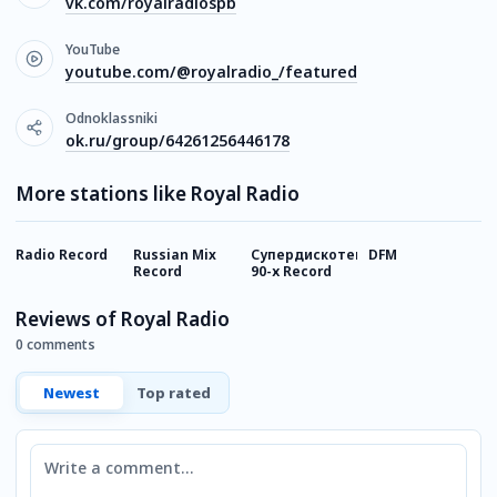
vk.com/royalradiospb
YouTube
youtube.com/@royalradio_/featured
Odnoklassniki
ok.ru/group/64261256446178
More stations like Royal Radio
Radio Record
Russian Mix
Супердискотека
DFM
Г
Record
90-х Record
Reviews of Royal Radio
0 comments
Newest
Top rated
Comment