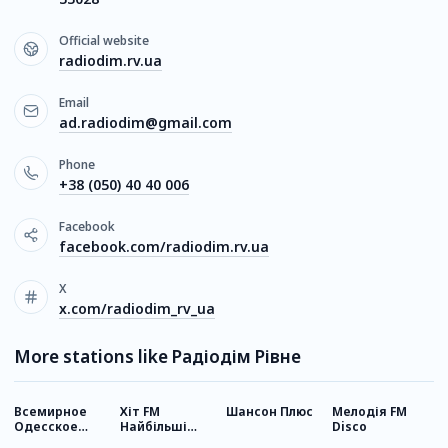
Official website
radiodim.rv.ua
Email
ad.radiodim@gmail.com
Phone
+38 (050) 40 40 006
Facebook
facebook.com/radiodim.rv.ua
X
x.com/radiodim_rv_ua
More stations like Радіодім Рівне
Всемирное
Хіт FM
Шансон Плюс
Мелодія FM
R
Одесское
Найбільші
Disco
радио
хіти