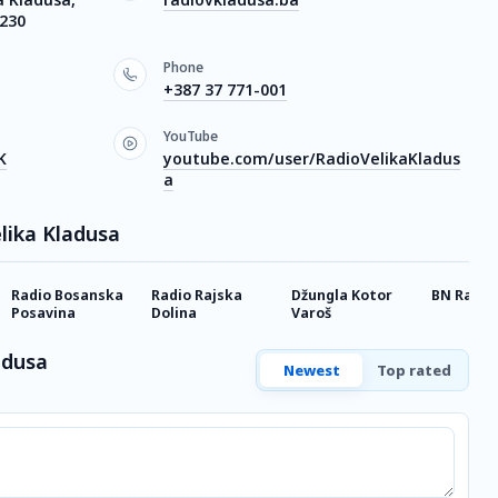
7230
Phone
+387 37 771-001
YouTube
K
youtube.com/user/RadioVelikaKladus
a
elika Kladusa
Radio Bosanska
Radio Rajska
Džungla Kotor
BN Radio
Posavina
Dolina
Varoš
adusa
Newest
Top rated