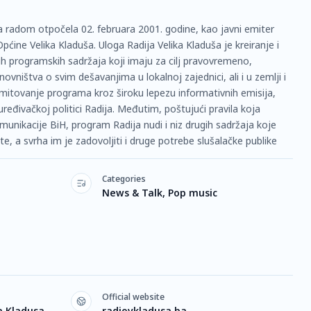
 sa radom otpočela 02. februara 2001. godine, kao javni emiter
ine Velika Kladuša. Uloga Radija Velika Kladuša je kreiranje i
nih programskih sadržaja koji imaju za cilj pravovremeno,
vništva o svim dešavanjima u lokalnoj zajednici, ali i u zemlji i
i emitovanje programa kroz široku lepezu informativnih emisija,
ređivačkoj politici Radija. Međutim, poštujući pravila koja
unikacije BiH, program Radija nudi i niz drugih sadržaja koje
, a svrha im je zadovoljiti i druge potrebe slušalačke publike
Categories
News & Talk, Pop music
Official website
a Kladusa,
radiovkladusa.ba