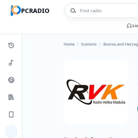
PCRADIO
Li
Home
/
Stations
/
Bosnia and Herze