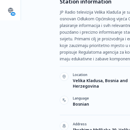
Station information
JP Radio televizija Velika Kladuša je
EN
osnovan Odlukom Općinskog vijeća Opć
plasiranje informacija i svih relevant
pouzdano i precizno informisanje stano
svijetu. Primarni cilj je proizvodnja 
koje zauzimaju prioritetno mjesto u u
propisuje Regulatorna agencija za kom
imaju edukativne i zabave komponente
Location
Velika Kladusa, Bosnia and
Herzegovina
Language
Bosnian
Address
Ibrahima Mržljaka 30, Velik