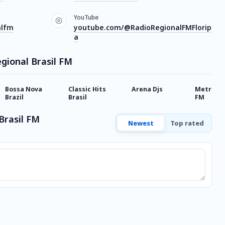
YouTube
alfm
youtube.com/@RadioRegionalFMFlorip
a
egional Brasil FM
Bossa Nova
Classic Hits
Arena Djs
Metropol
Brazil
Brasil
FM
Brasil FM
Newest
Top rated