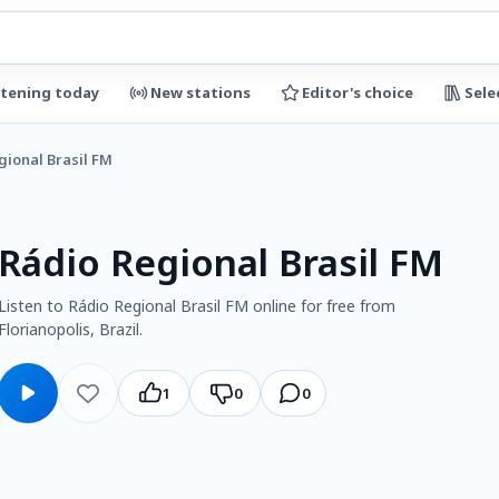
stening today
New stations
Editor's choice
Sele
gional Brasil FM
Rádio Regional Brasil FM
Listen to Rádio Regional Brasil FM online for free from
Florianopolis, Brazil.
1
0
0