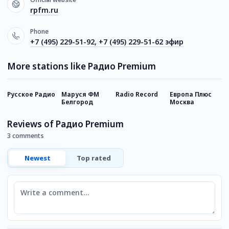
rpfm.ru
Phone
+7 (495) 229-51-92, +7 (495) 229-51-62 эфир
More stations like Радио Premium
Русское Радио
Маруся ФМ
Radio Record
Европа Плюс
R
Белгород
Москва
R
Reviews of Радио Premium
3 comments
Newest
Top rated
Comment