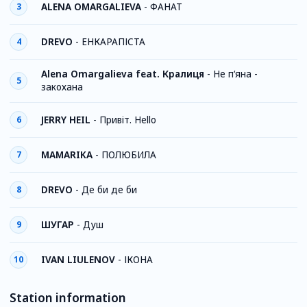
ALENA OMARGALIEVA
-
ФАНАТ
3
DREVO
-
ЕНКАРАПІСТА
4
Alena Omargalieva feat. Кралиця
-
Не п‘яна -
5
закохана
JERRY HEIL
-
Привіт. Hello
6
MAMARIKA
-
ПОЛЮБИЛА
7
DREVO
-
Де би де би
8
ШУГАР
-
Душ
9
IVAN LIULENOV
-
ІКОНА
10
Station information