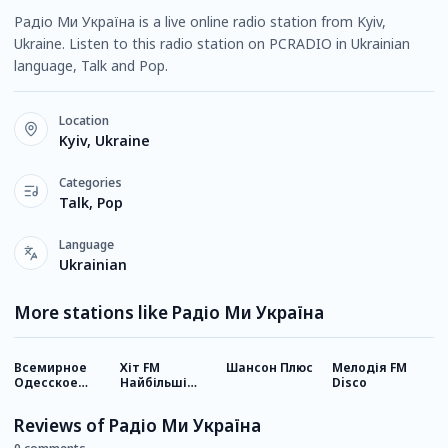
Радіо Ми Україна is a live online radio station from Kyiv,
Ukraine. Listen to this radio station on PCRADIO in Ukrainian
language, Talk and Pop.
Location
Kyiv, Ukraine
Categories
Talk, Pop
Language
Ukrainian
More stations like Радіо Ми Україна
Всемирное
Хіт FM
Шансон Плюс
Мелодія FM
R
Одесское
Найбільші
Disco
радио
хіти
Reviews of Радіо Ми Україна