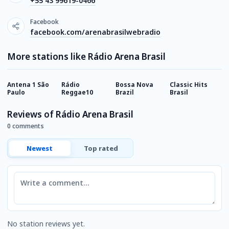
+55 43 99619-0466
Facebook
facebook.com/arenabrasilwebradio
More stations like Rádio Arena Brasil
Antena 1 São
Rádio
Bossa Nova
Classic Hits
A
Paulo
Reggae10
Brazil
Brasil
Reviews of Rádio Arena Brasil
0 comments
Newest
Top rated
Comment
No station reviews yet.