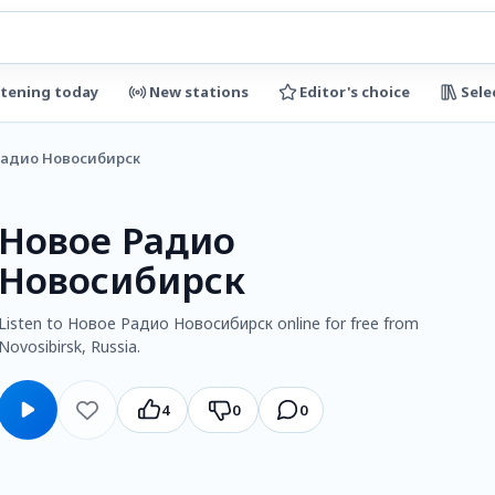
stening today
New stations
Editor's choice
Sele
Радио Новосибирск
Новое Радио
Новосибирск
Listen to Новое Радио Новосибирск online for free from
Novosibirsk, Russia.
4
0
0