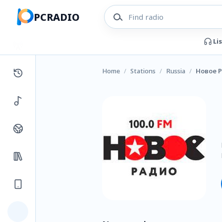
PCRADIO
Li
Home
/
Stations
/
Russia
/
Новое 