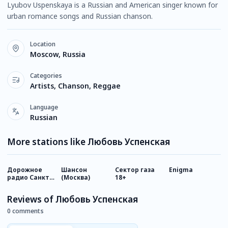
Lyubov Uspenskaya is a Russian and American singer known for
urban romance songs and Russian chanson.
Location
Moscow, Russia
Categories
Artists, Chanson, Reggae
Language
Russian
More stations like Любовь Успенская
Дорожное
Шансон
Сектор газа
Enigma
В
радио Санкт-
(Москва)
18+
(
Петербург
Reviews of Любовь Успенская
0 comments