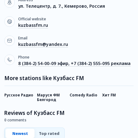
ул. Телецентр, д. 7., Кемерово, Россия
Official website
kuzbassfm.ru
Email
kuzbassfm@yandex.ru
Phone
8 (384-2) 54-00-09 эфир, +7 (384-2) 555-095 реклама
More stations like Кузбасс FM
Русское Радио
Маруся ФМ
Comedy Radio
Хит FM
Ю
Белгород
Reviews of Кузбасс FM
0 comments
Newest
Top rated