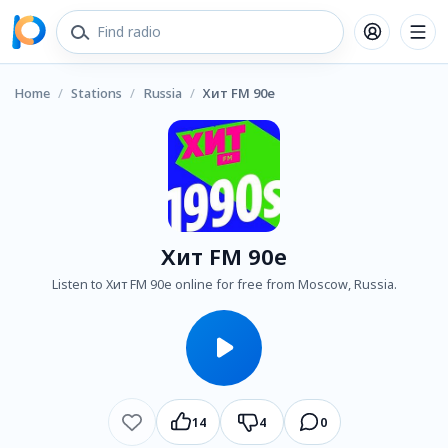
Home
/
Stations
/
Russia
/
Хит FM 90е
Хит FM 90е
Listen to Хит FM 90е online for free from Moscow, Russia.
14
4
0