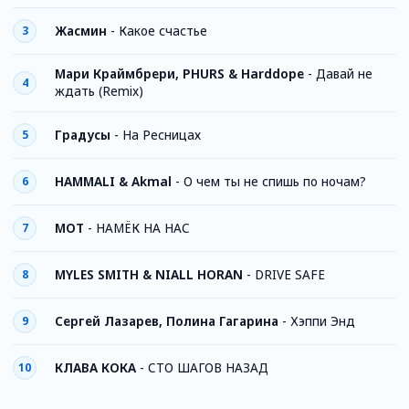
Жасмин
-
Какое счастье
3
Мари Краймбрери, PHURS & Harddope
-
Давай не
4
ждать (Remix)
Градусы
-
На Ресницах
5
HAMMALI & Akmal
-
О чем ты не спишь по ночам?
6
МОТ
-
НАМЁК НА НАС
7
MYLES SMITH & NIALL HORAN
-
DRIVE SAFE
8
Сергей Лазарев, Полина Гагарина
-
Хэппи Энд
9
КЛАВА КОКА
-
СТО ШАГОВ НАЗАД
10