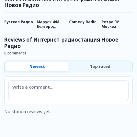
Новое Радио
Русское Радио
Маруся ФМ
Comedy Radio
Ретро FM
Е
Белгород
Москва
М
Reviews of Интернет-радиостанция Новое
Радио
0 comments
Newest
Top rated
Comment
No station reviews yet.