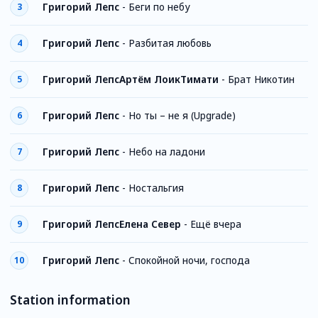
Григорий Лепс
-
Беги по небу
3
Григорий Лепс
-
Разбитая любовь
4
Григорий ЛепсАртём ЛоикТимати
-
Брат Никотин
5
Григорий Лепс
-
Но ты – не я (Upgrade)
6
Григорий Лепс
-
Небо на ладони
7
Григорий Лепс
-
Ностальгия
8
Григорий ЛепсЕлена Север
-
Ещё вчера
9
Григорий Лепс
-
Спокойной ночи, господа
10
Station information