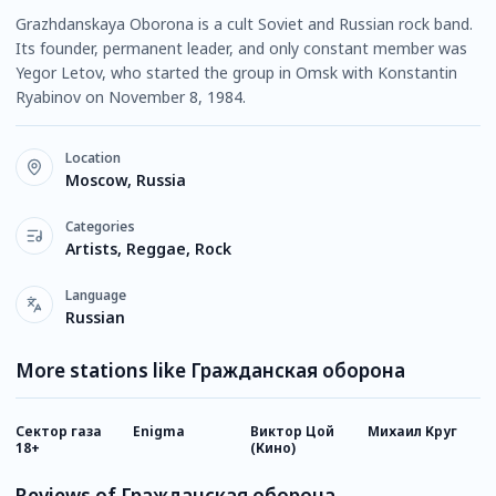
Grazhdanskaya Oborona is a cult Soviet and Russian rock band.
Its founder, permanent leader, and only constant member was
Yegor Letov, who started the group in Omsk with Konstantin
Ryabinov on November 8, 1984.
Location
Moscow, Russia
Categories
Artists, Reggae, Rock
Language
Russian
More stations like Гражданская оборона
Сектор газа
Enigma
Виктор Цой
Михаил Круг
К
18+
(Кино)
Reviews of Гражданская оборона