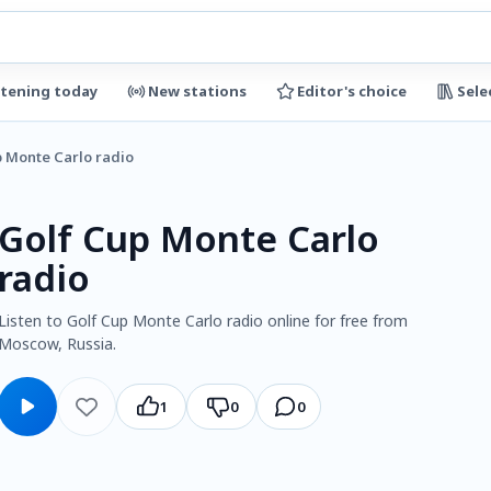
stening today
New stations
Editor's choice
Sele
p Monte Carlo radio
Golf Cup Monte Carlo
radio
Listen to Golf Cup Monte Carlo radio online for free from
Moscow, Russia.
1
0
0