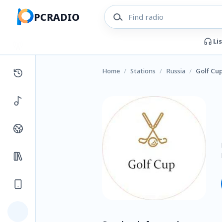
PCRADIO
Li
Home
/
Stations
/
Russia
/
Golf Cu