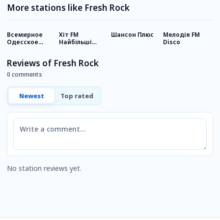
More stations like Fresh Rock
Всемирное
Хіт FM
Шансон Плюс
Мелодія FM
R
Одесское
Найбільші
Disco
радио
хіти
Reviews of Fresh Rock
0 comments
Newest
Top rated
Comment
No station reviews yet.