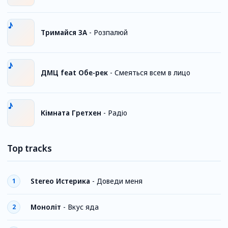
Тримайся ЗА
-
Розпалюй
ДМЦ feat Обе-рек
-
Смеяться всем в лицо
Кімната Гретхен
-
Радіо
Top tracks
Stereo Истерика
-
Доведи меня
1
Моноліт
-
Вкус яда
2