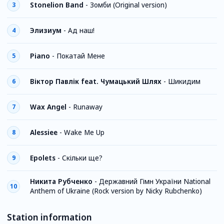
Stonelion Band
-
Зомби (Original version)
3
Элизиум
-
Ад наш!
4
Piano
-
Покатай Мене
5
Віктор Павлік feat. Чумацький Шлях
-
Шикидим
6
Wax Angel
-
Runaway
7
Alessiee
-
Wake Me Up
8
Epolets
-
Скільки ще?
9
Никита Рубченко
-
Державний Гімн України National
10
Anthem of Ukraine (Rock version by Nicky Rubchenko)
Station information