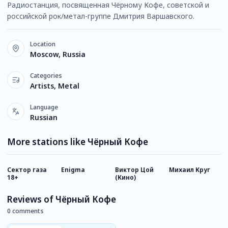
Радиостанция, посвященная Чёрному Кофе, советской и
российской рок/метал-группе Дмитрия Варшавского.
Location
Moscow, Russia
Categories
Artists, Metal
Language
Russian
More stations like Чёрный Кофе
Сектор газа
Enigma
Виктор Цой
Михаил Круг
Р
18+
(Кино)
Reviews of Чёрный Кофе
0 comments