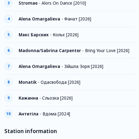
Stromae
-
Alors On Dance [2010]
3
Alena Omargalieva
-
Фанат [2026]
4
Макс Барских
-
Кольє [2026]
5
Madonna/Sabrina Carpenter
-
Bring Your Love [2026]
6
Alena Omargalieva
-
Зійшла Зоря [2026]
7
Monatik
-
Одасвобода [2026]
8
Кажанна
-
Сльозка [2026]
9
Антитіла
-
Вдома [2024]
10
Station information