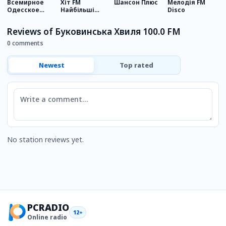
Всемирное
Хіт FM
Шансон Плюс
Мелодія FM
R
Одесское
Найбільші
Disco
радио
хіти
Reviews of Буковинська Хвиля 100.0 FM
0 comments
Newest
Top rated
Comment
No station reviews yet.
PCRADIO
12+
Online radio