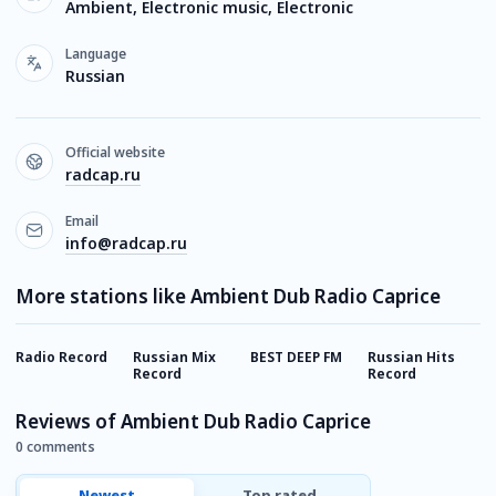
Ambient, Electronic music, Electronic
Language
Russian
Official website
radcap.ru
Email
info@radcap.ru
More stations like Ambient Dub Radio Caprice
Radio Record
Russian Mix
BEST DEEP FM
Russian Hits
E
Record
Record
Reviews of Ambient Dub Radio Caprice
0 comments
Newest
Top rated