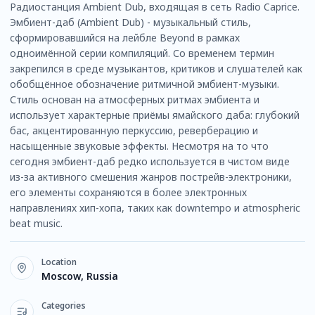
Радиостанция Ambient Dub, входящая в сеть Radio Caprice.
Эмбиент-даб (Ambient Dub) - музыкальный стиль,
сформировавшийся на лейбле Beyond в рамках
одноимённой серии компиляций. Со временем термин
закрепился в среде музыкантов, критиков и слушателей как
обобщённое обозначение ритмичной эмбиент-музыки.
Стиль основан на атмосферных ритмах эмбиента и
использует характерные приёмы ямайского даба: глубокий
бас, акцентированную перкуссию, реверберацию и
насыщенные звуковые эффекты. Несмотря на то что
сегодня эмбиент-даб редко используется в чистом виде
из-за активного смешения жанров пострейв-электроники,
его элементы сохраняются в более электронных
направлениях хип-хопа, таких как downtempo и atmospheric
beat music.
Location
Moscow, Russia
Categories