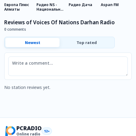
Европа Плюс
Радио NS -
Радио Дача
Aspan FM
Ж
Алматы
Национальная
Сеть
Reviews of Voices Of Nations Darhan Radio
0 comments
Newest
Top rated
Comment
No station reviews yet.
PCRADIO
12+
Online radio