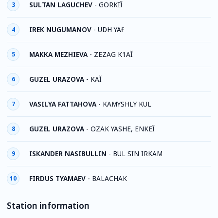
SULTAN LAGUCHEV
-
GORKIĬ
3
IREK NUGUMANOV
-
UDH YAҒ
4
MAKKA MEZHIEVA
-
ZEZAG K1AĬ
5
GUZEL URAZOVA
-
KAĬ
6
VASILYA FATTAHOVA
-
KAMYSHLY KUL
7
GUZEL URAZOVA
-
OZAK YASHE, ENKEĬ
8
ISKANDER NASIBULLIN
-
BUL SIN IRKAM
9
FIRDUS TYAMAEV
-
BALACHAK
10
Station information