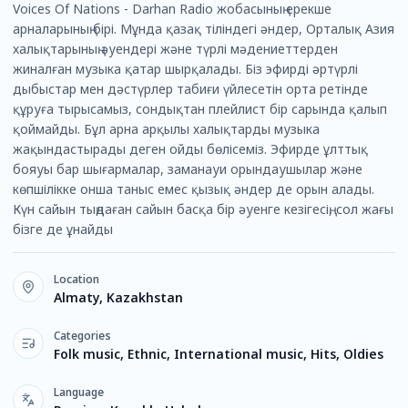
Voices Of Nations - Darhan Radio жобасының ерекше
арналарының бірі. Мұнда қазақ тіліндегі әндер, Орталық Азия
халықтарының әуендері және түрлі мәдениеттерден
жиналған музыка қатар шырқалады. Біз эфирді әртүрлі
дыбыстар мен дәстүрлер табиғи үйлесетін орта ретінде
құруға тырысамыз, сондықтан плейлист бір сарында қалып
қоймайды. Бұл арна арқылы халықтарды музыка
жақындастырады деген ойды бөлісеміз. Эфирде ұлттық
бояуы бар шығармалар, заманауи орындаушылар және
көпшілікке онша таныс емес қызық әндер де орын алады.
Күн сайын тыңдаған сайын басқа бір әуенге кезігесің, сол жағы
бізге де ұнайды
Location
Almaty, Kazakhstan
Categories
Folk music, Ethnic, International music, Hits, Oldies
Language