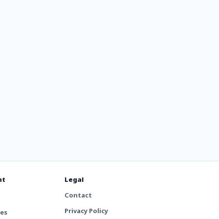
їнське
олос
nt
Legal
Contact
Privacy Policy
tes