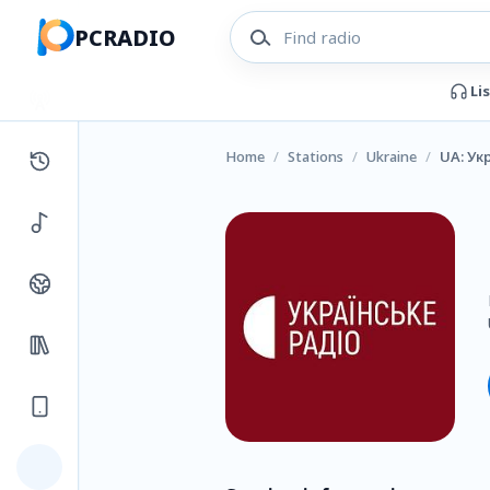
PCRADIO
Li
Home
/
Stations
/
Ukraine
/
UA: Ук