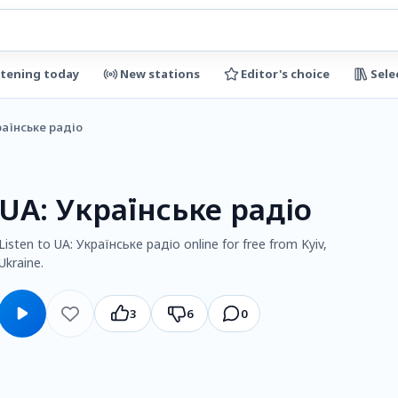
stening today
New stations
Editor's choice
Sele
раїнське радіо
UA: Українське радіо
Listen to UA: Українське радіо online for free from Kyiv,
Ukraine.
3
6
0