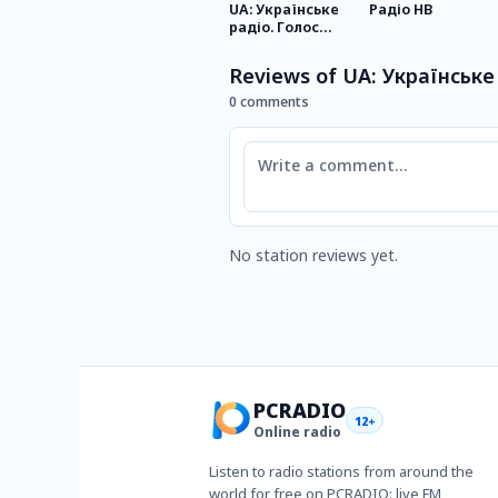
UA: Українське
Радіо НВ
радіо. Голос
Києва
Reviews of UA: Українське
0 comments
Comment
No station reviews yet.
PCRADIO
12+
Online radio
Listen to radio stations from around the
world for free on PCRADIO: live FM,