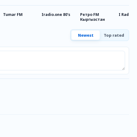
Tumar FM
Iradio.one 80's
Ретро FM
I Radio
Кыргызстан
Newest
Top rated