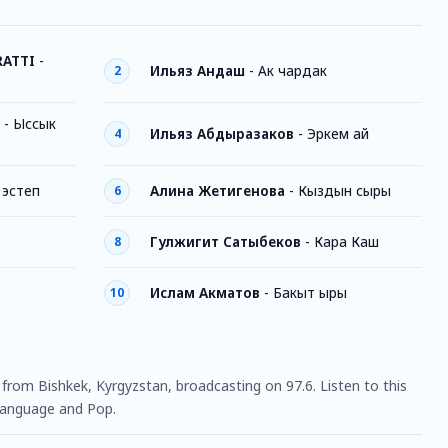
RATTI
-
Ильяз Андаш
-
Ак чардак
2
-
Ыссык
Ильяз Абдыразаков
-
Эркем ай
4
 эстеп
Алина Жетигенова
-
Кыздын сыры
6
Гулжигит Сатыбеков
-
Кара Каш
8
Ислам Акматов
-
Бакыт ыры
10
ion from Bishkek, Kyrgyzstan, broadcasting on 97.6. Listen to this
language and Pop.