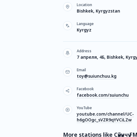
Location
Bishkek, Kyrgyzstan
Language
Kyrgyz
Address
7 апреля, 4Б, Bishkek, Kyrg
Email
toy@suiunchuu.kg
Facebook
facebook.com/suiunchu
YouTube
youtube.com/channel/UC-
h6gOOgc_sVZR9qYVCiLZw
More stations like Сүйүнчү F