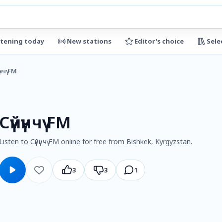
stening today
New stations
Editor's choice
Sele
үнчү FM
Сүйүнчү FM
Listen to Сүйүнчү FM online for free from Bishkek, Kyrgyzstan.
3
3
1