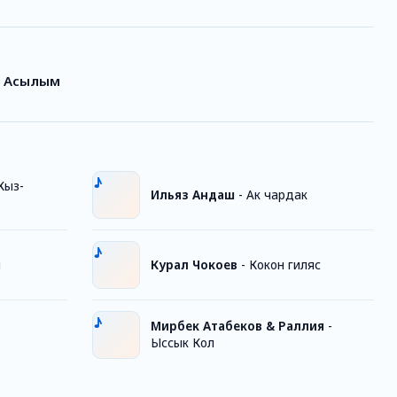
- Асылым
Кыз-
Ильяз Андаш
-
Ак чардак
м
Курал Чокоев
-
Кокон гиляс
Мирбек Атабеков & Раллия
-
Ыссык Кол