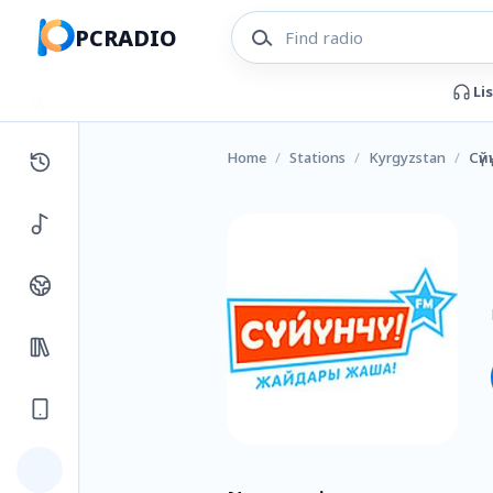
PCRADIO
Li
Home
/
Stations
/
Kyrgyzstan
/
Сүй