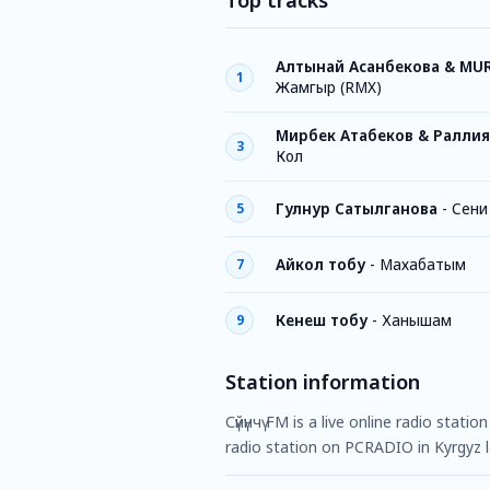
Top tracks
Алтынай Асанбекова & MU
1
Жамгыр (RMX)
Мирбек Атабеков & Раллия
3
Кол
Гулнур Сатылганова
-
Сени
5
Айкол тобу
-
Махабатым
7
Кенеш тобу
-
Ханышам
9
Station information
Сүйүнчү FM is a live online radio stat
radio station on PCRADIO in Kyrgyz 