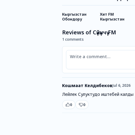
Кыргызстан
Хит FM
Обондору
Кыргызстан
Reviews of Сүйүнчү FM
1 comments
Comment
Кошмаат Келдибеков
Jul 6, 2026
Лейлек Сулуктудо иштебей калды
0
0