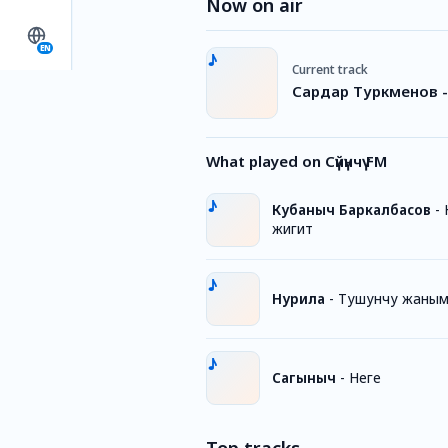
Now on air
EN
Current track
Сардар Туркменов 
What played on Сүйүнчү FM
Кубаныч Баркалбасов
-
жигит
Нурила
-
Тушунчу жаны
Сагыныч
-
Неге