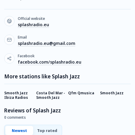
Official website
splashradio.eu
Email
splashradio.eu@gmail.com
Facebook
facebook.com/splashradio.eu
More stations like Splash Jazz
Smooth Jazz
Costa Del Mar -
Qfm Qmusica
Smooth Jazz
B
Ibiza Radios
Smooth Jazz
Reviews of Splash Jazz
0 comments
Newest
Top rated