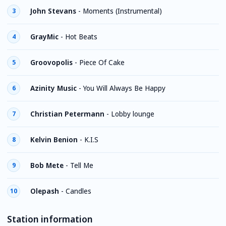
John Stevans
-
Moments (Instrumental)
3
GrayMic
-
Hot Beats
4
Groovopolis
-
Piece Of Cake
5
Azinity Music
-
You Will Always Be Happy
6
Christian Petermann
-
Lobby lounge
7
Kelvin Benion
-
K.I.S
8
Bob Mete
-
Tell Me
9
Olepash
-
Candles
10
Station information