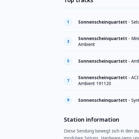
Top tracks
Sonnenscheinquartett
-
Set
1
Sonnenscheinquartett
-
Min
3
Ambient
Sonnenscheinquartett
-
Amb
5
Sonnenscheinquartett
-
ACI
7
Ambient 191120
Sonnenscheinquartett
-
Syn
9
Station information
Diese Sendung bewegt sich in den du
modulare Setups, Hardware-Jams und 