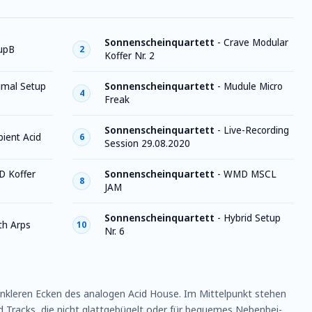
Sonnenscheinquartett
-
Crave Modular
upB
2
Koffer Nr. 2
imal Setup
Sonnenscheinquartett
-
Mudule Micro
4
Freak
Sonnenscheinquartett
-
Live-Recording
ient Acid
6
Session 29.08.2020
D Koffer
Sonnenscheinquartett
-
WMD MSCL
8
JAM
Sonnenscheinquartett
-
Hybrid Setup
th Arps
10
Nr. 6
nkleren Ecken des analogen Acid House. Im Mittelpunkt stehen
Tracks, die nicht glattgebügelt oder für bequemes Nebenbei-