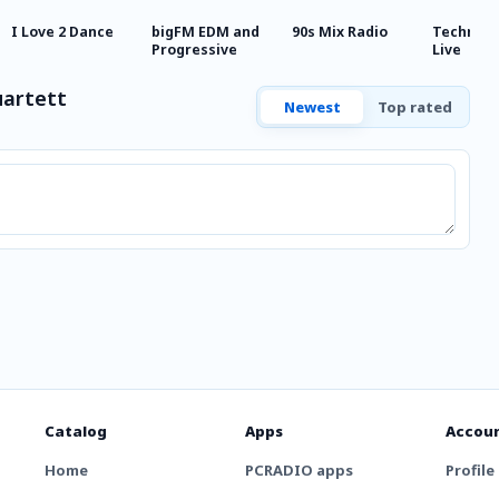
I Love 2 Dance
bigFM EDM and
90s Mix Radio
Techno S
Progressive
Live
uartett
Newest
Top rated
Catalog
Apps
Accou
Home
PCRADIO apps
Profile