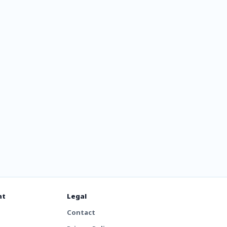
unshine
nt
Legal
Contact