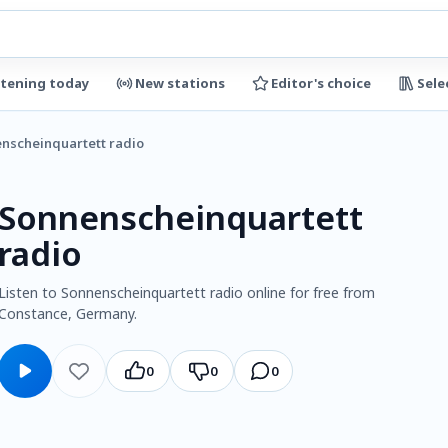
stening today
New stations
Editor's choice
Sele
nscheinquartett radio
Sonnenscheinquartett
radio
Listen to Sonnenscheinquartett radio online for free from
Constance, Germany.
0
0
0