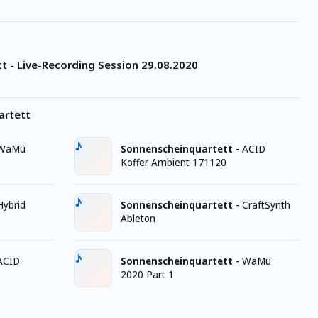
 - Live-Recording Session 29.08.2020
artett
WaMü
Sonnenscheinquartett
-
ACID
Koffer Ambient 171120
Hybrid
Sonnenscheinquartett
-
CraftSynth
Ableton
ACID
Sonnenscheinquartett
-
WaMü
2020 Part 1