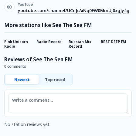
YouTube
youtube.com/channel/UCnJcAiNq0FW0MmUj0xgJy4g
More stations like See The Sea FM
Pink Unicorn
Radio Record
Russian Mix
BEST DEEP FM
R
Radio
Record
R
Reviews of See The Sea FM
0 comments
Newest
Top rated
Comment
No station reviews yet.