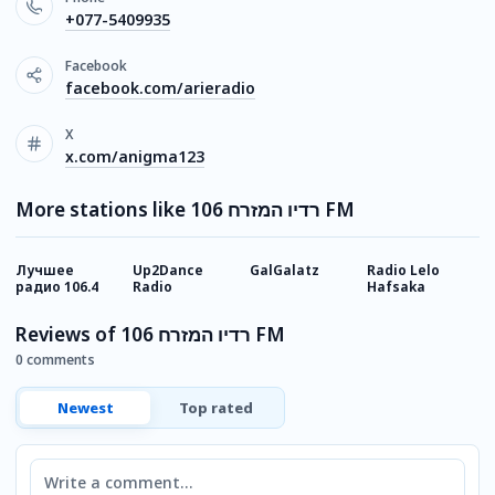
+077-5409935
Facebook
facebook.com/arieradio
X
x.com/anigma123
More stations like רדיו המזרח 106 FM
Лучшее
Up2Dance
GalGalatz
Radio Lelo
B
радио 106.4
Radio
Hafsaka
Reviews of רדיו המזרח 106 FM
0 comments
Newest
Top rated
Comment