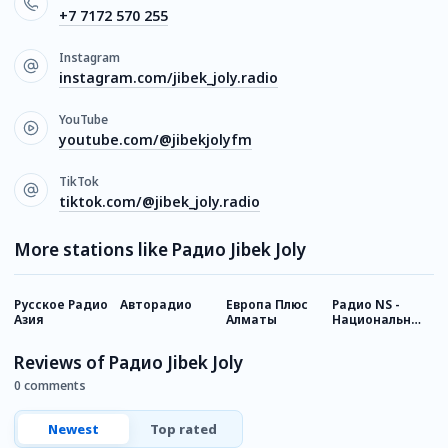
+7 7172 570 255
Instagram
instagram.com/jibek_joly.radio
YouTube
youtube.com/@jibekjolyfm
TikTok
tiktok.com/@jibek_joly.radio
More stations like Радио Jibek Joly
Русское Радио
Авторадио
Европа Плюс
Радио NS -
Р
Азия
Алматы
Национальная
Сеть
Reviews of Радио Jibek Joly
0 comments
Newest
Top rated