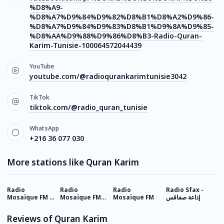
%D8%A9-
%D8%A7%D9%84%D9%82%D8%B1%D8%A2%D9%86-
%D8%A7%D9%84%D9%83%D8%B1%D9%8A%D9%85-
%D8%AA%D9%88%D9%86%D8%B3-Radio-Quran-
Karim-Tunisie-100064572044439
YouTube
youtube.com/@radioqurankarimtunisie3042
TikTok
tiktok.com/@radio_quran_tunisie
WhatsApp
+216 36 077 030
More stations like Quran Karim
Radio
Radio
Radio
Radio Sfax -
A
Mosaïque FM -
Mosaïque FM
Mosaïque FM
إذاعة صفاقس
Tounsi
Tarab
Reviews of Quran Karim