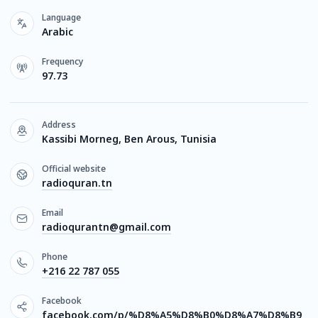
Language
Arabic
Frequency
97.73
Address
Kassibi Morneg, Ben Arous, Tunisia
Official website
radioquran.tn
Email
radioqurantn@gmail.com
Phone
+216 22 787 055
Facebook
facebook.com/p/%D8%A5%D8%B0%D8%A7%D8%B9