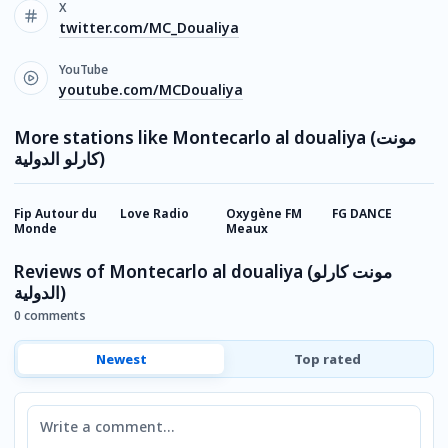
X
twitter.com/MC_Doualiya
YouTube
youtube.com/MCDoualiya
More stations like Montecarlo al doualiya (مونت
كارلو الدولية)
Fip Autour du
Love Radio
Oxygène FM
FG DANCE
R
Monde
Meaux
Reviews of Montecarlo al doualiya (مونت كارلو
الدولية)
0 comments
Newest
Top rated
Comment