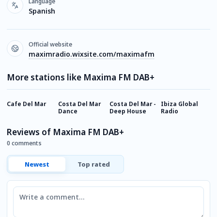
Language
Spanish
Official website
maximradio.wixsite.com/maximafm
More stations like Maxima FM DAB+
Cafe Del Mar
Costa Del Mar
Costa Del Mar -
Ibiza Global
D
Dance
Deep House
Radio
Reviews of Maxima FM DAB+
0 comments
Newest
Top rated
Comment