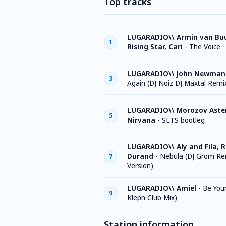
Top tracks
LUGARADIO\\ Armin van Bu
1
Rising Star, Cari
-
The Voice
LUGARADIO\\ John Newman
3
Again (DJ Noiz DJ Maxtal Remi
LUGARADIO\\ Morozov Aste
5
Nirvana
-
SLTS bootleg
LUGARADIO\\ Aly and Fila, R
Durand
-
Nebula (DJ Grom Re
7
Version)
LUGARADIO\\ Amiel
-
Be Your
9
Kleph Club Mix)
Station information