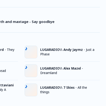
th and maxtage - Say goodbye
rd
-
They
LUGARADIO\\ Andy Jaymz
-
Just a
Phase
LUGARADIO\\ Alex Mazel
-
head
Dreamland
ttaviani
LUGARADIO\\ 7 Skies
-
All the
ly A
things