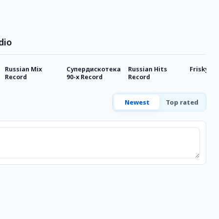
dio
Russian Mix
Супердискотека
Russian Hits
Frisky Ra
Record
90-х Record
Record
Newest
Top rated