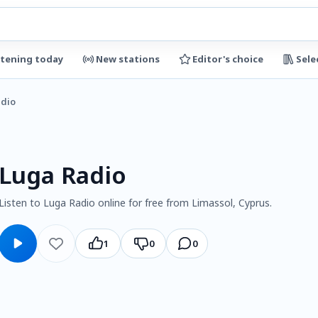
stening today
New stations
Editor's choice
Sele
adio
Luga Radio
Listen to Luga Radio online for free from Limassol, Cyprus.
1
0
0