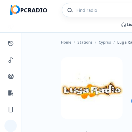
PCRADIO
Li
Home
/
Stations
/
Cyprus
/
Luga R