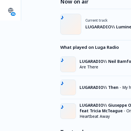
Now on air
EN
Current track
LUGARADIO\\ Lumine
What played on Luga Radio
LUGARADIO\\ Neil Bamfo
Are There
LUGARADIO\\ Then
-
My 
LUGARADIO\\ Giuseppe O
feat Tricia McTeague
-
On
Heartbeat Away