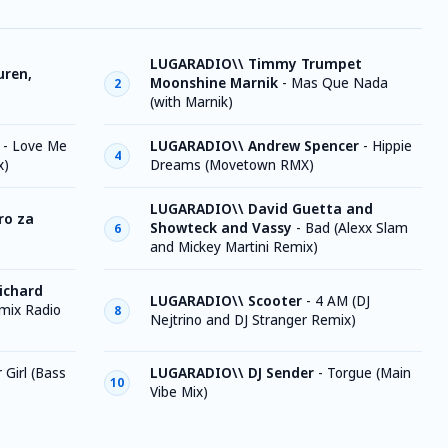
LUGARADIO\\ Timmy Trumpet
uren,
Moonshine Marnik
-
Mas Que Nada
2
(with Marnik)
-
Love Me
LUGARADIO\\ Andrew Spencer
-
Hippie
4
x)
Dreams (Movetown RMX)
LUGARADIO\\ David Guetta and
ro za
Showteck and Vassy
-
Bad (Alexx Slam
6
and Mickey Martini Remix)
ichard
LUGARADIO\\ Scooter
-
4 AM (DJ
mix Radio
8
Nejtrino and DJ Stranger Remix)
 Girl (Bass
LUGARADIO\\ DJ Sender
-
Torgue (Main
10
Vibe Mix)