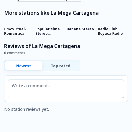
More stations like La Mega Cartagena
CmcVirtual-
Popularisima
Banana Stereo
Radio Club
S
Romantica
Stereo
Boyaca Radio
R
Colombia
Reviews of La Mega Cartagena
0 comments
Newest
Top rated
Comment
No station reviews yet.