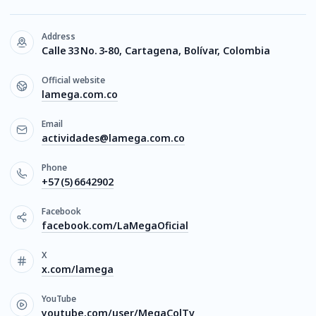
Address
Calle 33 No. 3‑80, Cartagena, Bolívar, Colombia
Official website
lamega.com.co
Email
actividades@lamega.com.co
Phone
+57 (5) 6642902
Facebook
facebook.com/LaMegaOficial
X
x.com/lamega
YouTube
youtube.com/user/MegaColTv