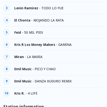
Lenin Ramirez
-
TODO LO FUE
3
El Chonta
-
MOJANDO LA RATA
4
Feid
-
50 MIL PIEX
5
Kris R Los Money Makers
-
GAMINA
6
Miran
-
LA MARIA
7
Emil Music
-
PICO Y CHAO
8
Emil Music
-
DANZA KUDURO REMIX
9
Kris R.
-
4 LIFE
10
Station information