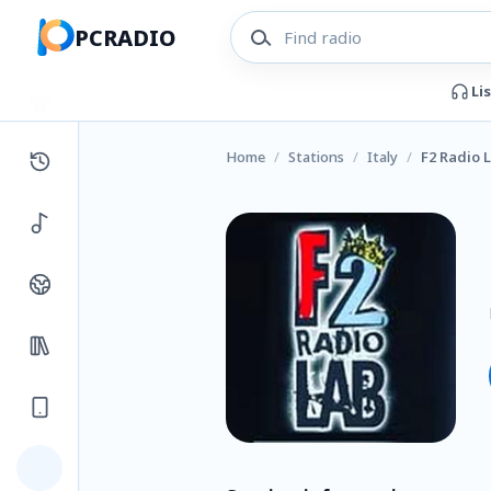
PCRADIO
Li
Home
/
Stations
/
Italy
/
F2 Radio 