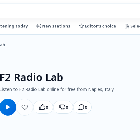
stening today
New stations
Editor's choice
Sele
Lab
F2 Radio Lab
Listen to F2 Radio Lab online for free from Naples, Italy.
0
0
0