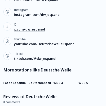
Instagram
instagram.com/dw_espanol
X
x.com/dw_espanol
YouTube
youtube.com/DeutscheWelleEspanol
TikTok
tiktok.com/@dw_espanol
More stations like Deutsche Welle
Голос Берлина
Deutschlandfunk
WDR 4
WDR 5
W
R
Reviews of Deutsche Welle
0 comments