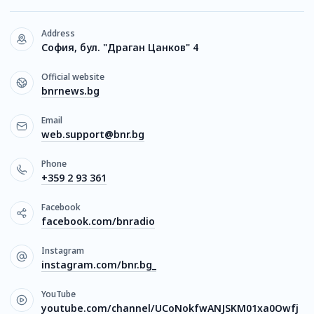
Address
София, бул. "Драган Цанков" 4
Official website
bnrnews.bg
Email
web.support@bnr.bg
Phone
+359 2 93 361
Facebook
facebook.com/bnradio
Instagram
instagram.com/bnr.bg_
YouTube
youtube.com/channel/UCoNokfwANJSKM01xa0Owfj