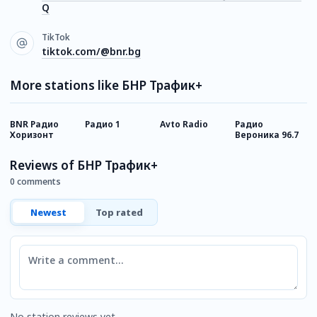
Q
TikTok
tiktok.com/@bnr.bg
More stations like БНР Трафик+
BNR Радио
Радио 1
Avto Radio
Радио
P
Хоризонт
Вероника 96.7
Reviews of БНР Трафик+
0 comments
Newest
Top rated
Comment
No station reviews yet.