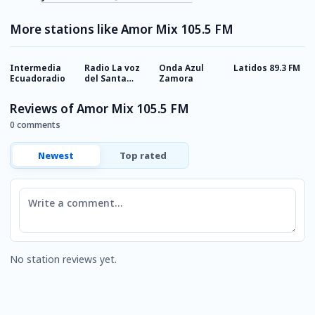
More stations like Amor Mix 105.5 FM
Intermedia
Radio La voz
Onda Azul
Latidos 89.3 FM
R
Ecuadoradio
del Santa
Zamora
R
Barbara
Reviews of Amor Mix 105.5 FM
0 comments
Newest
Top rated
Comment
No station reviews yet.